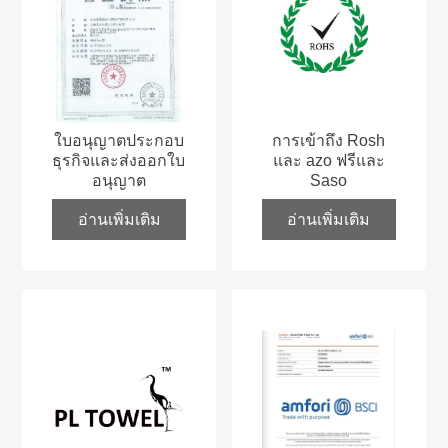
ใบอนุญาตประกอบ
การเข้าถึง Rosh
ธุรกิจและส่งออกใบ
และ azo ฟรีและ
อนุญาต
Saso
อ่านเพิ่มเติม
อ่านเพิ่มเติม