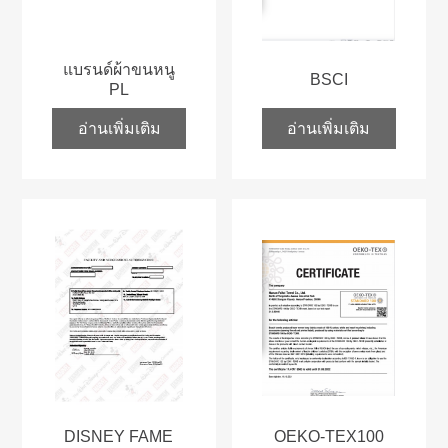
แบรนด์ผ้าขนหนู
BSCI
PL
อ่านเพิ่มเติม
อ่านเพิ่มเติม
DISNEY FAME
OEKO-TEX100