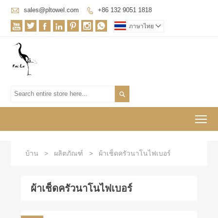

sales@pltowel.com
+86 132 9051 1818








ภาษาไทย


To
บ้าน
>
ผลิตภัณฑ์
>
ผ้าเช็ดครัวนาโนไฟเบอร์
ผ้าเช็ดครัวนาโนไฟเบอร์