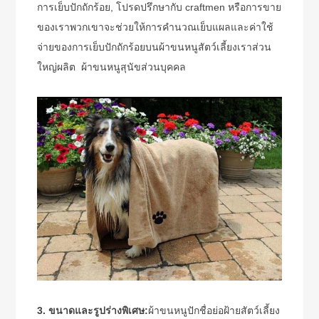
การเย็บปักถักร้อย, โปรดปรึกษากับ craftmen หรือการขาย
ของเราพวกเขาจะช่วยให้การคำนวณเย็บแผลและค่าใช้
จ่ายของการเย็บปักถักร้อยบนผ้าขนหนูสัตว์เลี้ยงเราส่วน
ใหญ่ผลิต ผ้าขนหนูสุนัขส่วนบุคคล
3. ขนาดและรูปร่างพิเศษ:
ผ้าขนหนูปักชื่อย่อฝ้ายสัตว์เลี้ยง