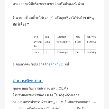
ทางอากาศที่มีปริมาณขนาดเล็กหรือคำสั่งเร่งด่วน
5.
นานแค่ไหนก็จะใช้เวลาสำหรับคุณที่จะได้รับ
ผ้าขนหนู
สัตว์เลี้ยง
?
จาก
เพื่อ
ไปทางทิศ
ไปยัง
ไปยังทวีป
อเมริ
ประเทศ
Aisa
ตะวันออกกลาง
ยุโรป
อเมริกาเหนือ
/
จีน
ออสเต
เวลา
3-
20-30days
25-
25-35days
30-4
14days
35days
6.
คุณอาจจะชอบเราคล้าย
ผ้าฝ้ายยิม
ที่นี่
คำถามที่พบบ่อย
คุณจะยอมรับการผลิตผ้าขนหนู OEM?
ใช่เรายอมรับการผลิต OEM โปรดดูที่ด้านล่าง
กระบวนการสำหรับผ้าขนหนู OEM ยืนยันการออกแบบ ---
---- จำลองขึ้นตัวอย่าง (7-14 วัน) ------------ ยืนยัน